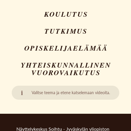
KOULUTUS
TUTKIMUS
OPISKELIJAELÄMÄÄ
YHTEISKUNNALLINEN
VUOROVAIKUTUS
i
Valitse teema ja etene katselemaan videoita.
Näyttelykeskus Soihtu - Jyväskylän yliopiston