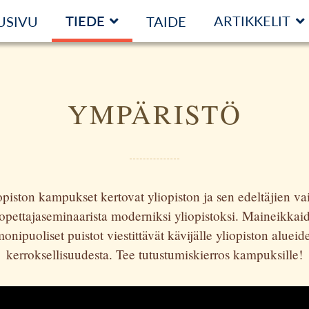
TIEDE
ARTIKKELIT
USIVU
TAIDE
YMPÄRISTÖ
opiston kampukset kertovat yliopiston ja sen edeltäjien v
opettajaseminaarista moderniksi yliopistoksi. Maineikkaid
nipuoliset puistot viestittävät kävijälle yliopiston alueide
kerroksellisuudesta. Tee tutustumiskierros kampuksille!