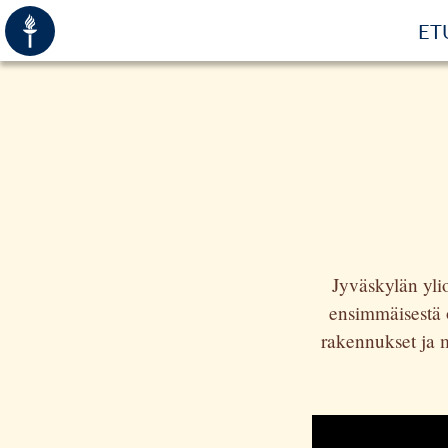
ET
Jyväskylän yli
ensimmäisestä 
rakennukset ja mo