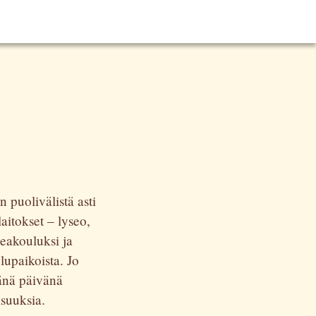
 puolivälistä asti
itokset – lyseo,
keakouluksi ja
lupaikoista. Jo
tänä päivänä
suuksia.