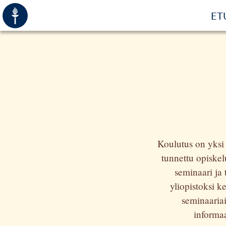
ET
Koulutus on yksi 
tunnettu opiske
seminaari ja 
yliopistoksi k
seminaariai
informaa