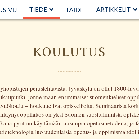
TIEDE
ARTIKKELIT
USIVU
TAIDE
KOULUTUS
yliopistojen perustehtävistä. Jyväskylä on ollut 1800-luvun
lukaupunki, jonne maan ensimmäiset suomenkieliset oppila
tyttökoulu – houkuttelivat opiskelijoita. Seminaarista kor
ehittynyt oppilaitos on yksi Suomen suosituimmista opiske
kana pyrittiin käyttämään uusimpia opetusmetodeita, ja 
tioteknologia luo uudenlaisia opetus- ja oppimismahdolli