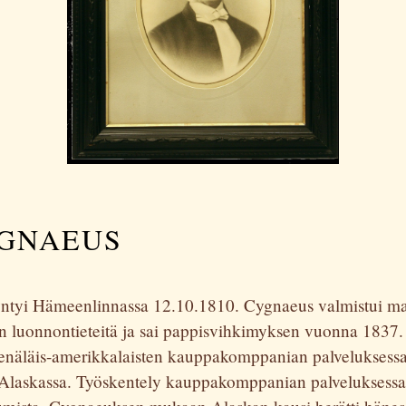
GNAEUS
tyi Hämeenlinnassa 12.10.1810. Cygnaeus valmistui mai
n luonnontieteitä ja sai pappisvihkimyksen vuonna 1837
enäläis-amerikkalaisten kauppakomppanian palveluksessa
 Alaskassa. Työskentely kauppakomppanian palveluksessa