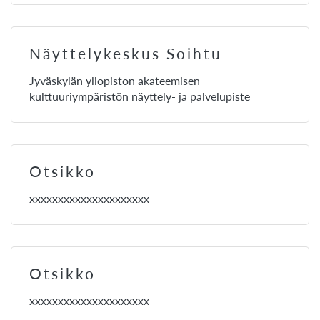
Näyttelykeskus Soihtu
Jyväskylän yliopiston akateemisen
kulttuuriympäristön näyttely- ja palvelupiste
Otsikko
xxxxxxxxxxxxxxxxxxxxx
Otsikko
xxxxxxxxxxxxxxxxxxxxx