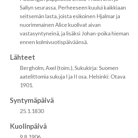
Sallyn seurassa. Perheeseen kuului kaikkiaan
seitsemän lasta, joista esikoinen Hjalmar ja
nuorimmainen Alice kuolivat aivan
vastasyntyneinä, ja lisäksi Johan-poika hieman
ennen kolmivuotispäiväänsä.
Lähteet
Bergholm, Axel (toim.), Sukukirja: Suomen
aatelittomia sukuja I ja II osa. Helsinki: Otava
1901.
Syntymäpäivä
25.1.1830
Kuolinpäivä
9.8.1906