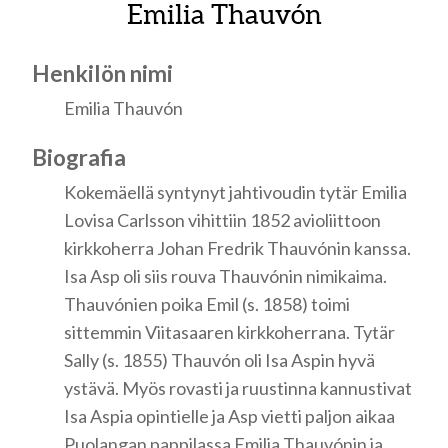
Emilia Thauvón
Henkilön nimi
Emilia Thauvón
Biografia
Kokemäellä syntynyt jahtivoudin tytär Emilia
Lovisa Carlsson vihittiin 1852 avioliittoon
kirkkoherra Johan Fredrik Thauvónin kanssa.
Isa Asp oli siis rouva Thauvónin nimikaima.
Thauvónien poika Emil (s. 1858) toimi
sittemmin Viitasaaren kirkkoherrana. Tytär
Sally (s. 1855) Thauvón oli Isa Aspin hyvä
ystävä. Myös rovasti ja ruustinna kannustivat
Isa Aspia opintielle ja Asp vietti paljon aikaa
Puolangan pappilassa Emilia Thauvónin ja