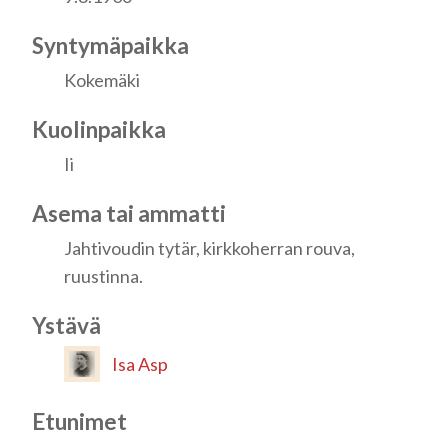
Syntymäpaikka
Kokemäki
Kuolinpaikka
Ii
Asema tai ammatti
Jahtivoudin tytär, kirkkoherran rouva,
ruustinna.
Ystävä
Isa Asp
Etunimet