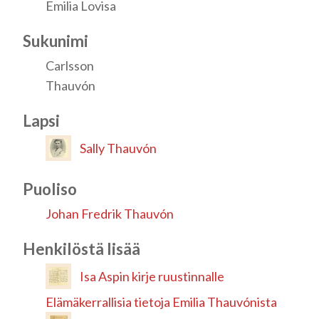
Emilia Lovisa
Sukunimi
Carlsson
Thauvón
Lapsi
Sally Thauvón
Puoliso
Johan Fredrik Thauvón
Henkilöstä lisää
Isa Aspin kirje ruustinnalle
Elämäkerrallisia tietoja Emilia Thauvónista