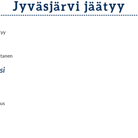
Jyväsjärvi jäätyy
tyy
ntanen
si
aus