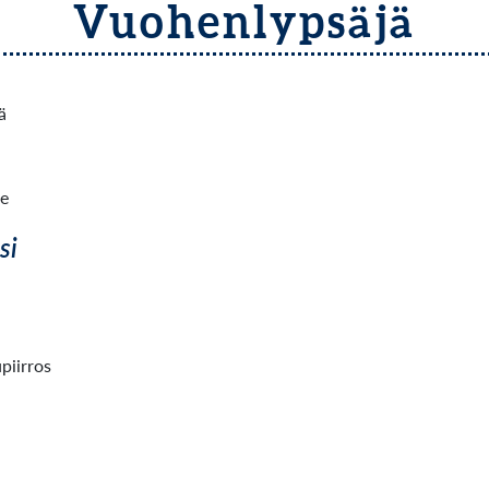
Vuohenlypsäjä
ä
e
si
piirros