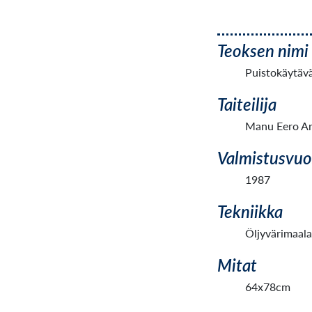
Teoksen nimi
Puistokäytäv
Taiteilija
Manu Eero Ar
Valmistusvuo
1987
Tekniikka
Öljyvärimaal
Mitat
64x78cm