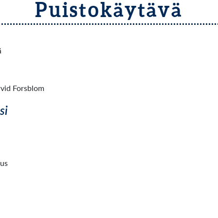
Puistokäytävä
ä
vid Forsblom
si
aus