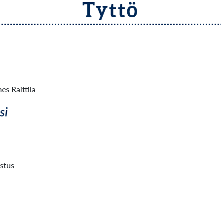
Tyttö
es Raittila
si
ustus