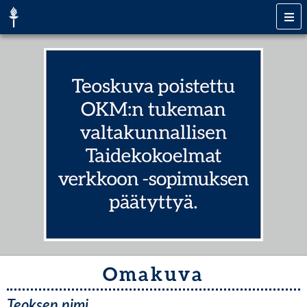
Omakuva
Teoksen nimi