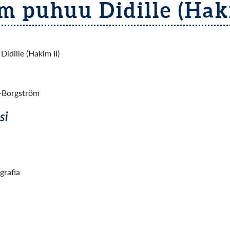
m puhuu Didille (Haki
idille (Hakim II)
-Borgström
si
igrafia