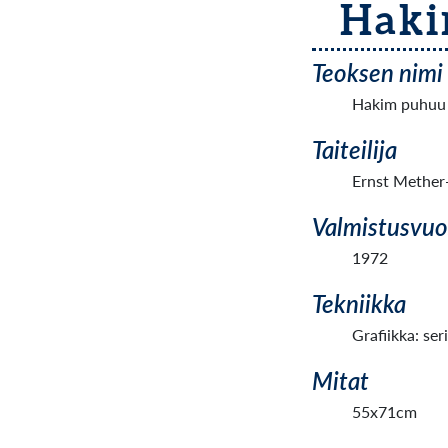
Haki
Teoksen nimi
Hakim puhuu D
Taiteilija
Ernst Mether
Valmistusvuo
1972
Tekniikka
Grafiikka: ser
Mitat
55x71cm