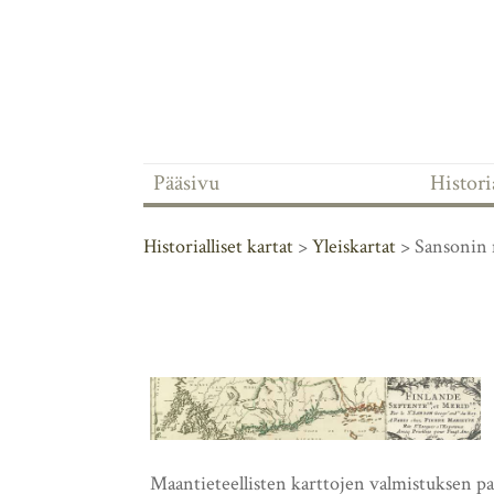
Pääsivu
Historia
Historialliset kartat
>
Yleiskartat
> Sansonin 
Maantieteellisten karttojen valmistuksen p