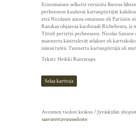
Erinomaisen selkeitä versioita Bureus lähte
perheeseen kuuluvat kartanpiirtäjät kahdes
että Nicolasin ainoa omaisuus oli Pariisiin s
Ranskaa ohjaavaa kardinaali Richelieuta, ja 
Titteli periytyi perheeseen. Nicolas Sanson o
mannerta käsittelevät atlakset eli karttako
isänsä työtä. Tunnettu kartanpiirtäjä oli my
Teksti: Heikki Rantatupa
Selaa karttoja
Avoimen tiedon keskus / Jyväskylän yliopis
saavutettavuusseloste