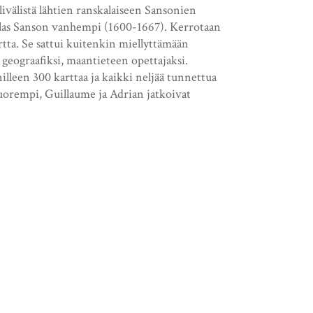
ivälistä lähtien ranskalaiseen Sansonien
colas Sanson vanhempi (1600-1667). Kerrotaan
artta. Se sattui kuitenkin miellyttämään
 geograafiksi, maantieteen opettajaksi.
nilleen 300 karttaa ja kaikki neljää tunnettua
nuorempi, Guillaume ja Adrian jatkoivat