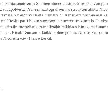
enä Pohjoismaitten ja Suomen alueesta esittivät 1600-luvun puol
sa sukupolvessa. Perheen kartografisen harrastuksen aloitti Ni
iirtyessään hänen vanhasta Galliasta eli Ranskasta piirtämänsä k
näin Nicolas pääsi hovin suosioon ja nimitettiin kuninkaalliseksi
li erittäin tuottelias kartanpiirtäjä: kaikkiaan hän julkaisi suun
koelmat. Nicolas Sansonin kaikki kolme poikaa, Nicolas Sanson 
ös Nicolasin vävy Pierre Duval.
to