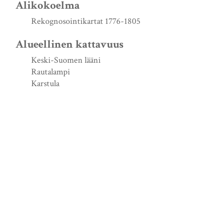
Alikokoelma
Rekognosointikartat 1776-1805
Alueellinen kattavuus
Keski-Suomen lääni
Rautalampi
Karstula
Luontiajankohta
s. d.
Lähde
http://urn.fi/URN:NBN:fi:jyu-200908063491
Signum
KrA FRV A Pf 108 nr 3