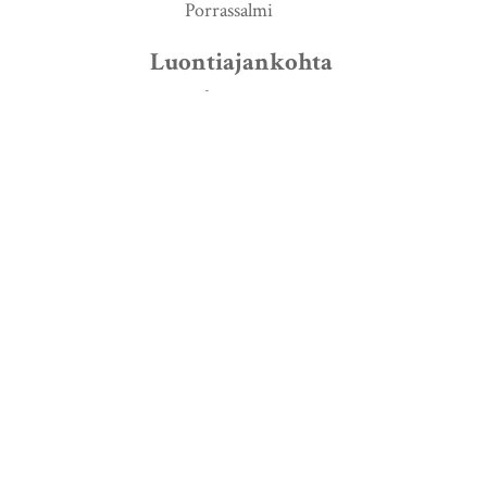
Porrassalmi
Luontiajankohta
s. d.
Lähde
http://urn.fi/URN:NBN:fi:jyu-200908
Signum
KrA FRV A Pf 39 nr 9
Aihe
tiet
rusthollit
Avoimen tiedon keskus / Jyväskylän yliopis