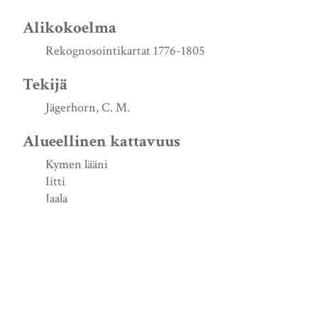
Alikokoelma
Rekognosointikartat 1776-1805
Tekijä
Jägerhorn, C. M.
Alueellinen kattavuus
Kymen lääni
Iitti
Jaala
Ruokoniemi
Luontiajankohta
1779
Lähde