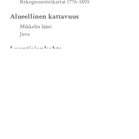
Rekognosointikartat 1776-1805
Alueellinen kattavuus
Mikkelin lääni
Juva
Luontiajankohta
s. d.
Lähde
http://urn.fi/URN:NBN:fi:jyu-200908053419
Signum
KrA FRV A Pf 45
Avoimen tiedon keskus / Jyväskylän yliopisto
saavutettavuusseloste