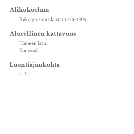
Alikokoelma
Rekognosointikartat 1776-1805
Alueellinen kattavuus
Hämeen lääni
Kangasala
Luontiajankohta
s. d.
Lähde
http://urn.fi/URN:NBN:fi:jyu-200908053421
Signum
KrA FRV A Pf 6 Kangasala Ihari XIV 4