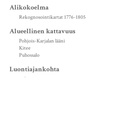
Alikokoelma
Rekognosointikartat 1776-1805
Alueellinen kattavuus
Pohjois-Karjalan lääni
Kitee
Puhossalo
Luontiajankohta
s. d.
Lähde
http://urn.fi/URN:NBN:fi:jyu-200908073526
Signum
KrA FRV A Pf 26 nr 1