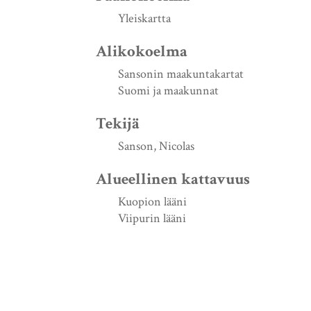
Yleiskartta
Alikokoelma
Sansonin maakuntakartat
Suomi ja maakunnat
Tekijä
Sanson, Nicolas
Alueellinen kattavuus
Kuopion lääni
Viipurin lääni
Pohjois-Karjalan lääni
Luontiajankohta
1666