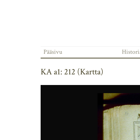
Pääsivu
Historia
KA a1: 212 (Kartta)