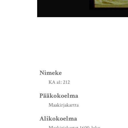
Nimeke
KA a1: 212
Pääkokoelma
Maakirjakartta
Alikokoelma
Maakirjakartat 1600-luku