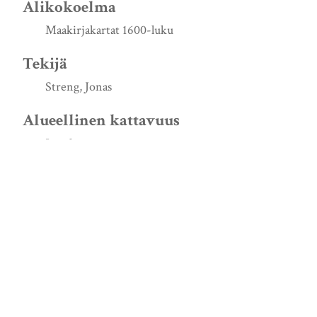
Alikokoelma
Maakirjakartat 1600-luku
Tekijä
Streng, Jonas
Alueellinen kattavuus
Jossala
Karkku
Turun ja Porin lääni
Luontiajankohta
1644
Lähde
http://urn.fi/URN:NBN:fi:jyu-200805163145