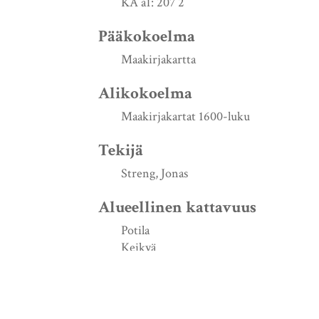
KA a1: 207 2
Pääkokoelma
Maakirjakartta
Alikokoelma
Maakirjakartat 1600-luku
Tekijä
Streng, Jonas
Alueellinen kattavuus
Potila
Keikyä
Turun ja Porin lääni
Luontiajankohta