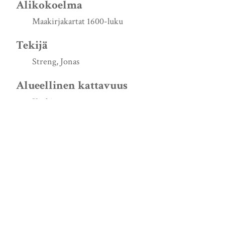
Alikokoelma
Maakirjakartat 1600-luku
Tekijä
Streng, Jonas
Alueellinen kattavuus
Koski
Karkku
Turun ja Porin lääni
Luontiajankohta
1644
Lähde
http://urn.fi/URN:NBN:fi:jyu-200805162119