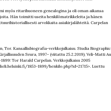
mi myös ritarihuoneen genealogina ja oli oman aikansa
oita. Hän toimitti useita henkilömatrikkeleita ja hänen
ttuurihistoriallisesti arvokkaita asiakirjalähteitä. Carpelan
an, Tor. Kansallisbiografia-verkkojulkaisu. Studia Biographi
irjallisuuden Seura, 1997– (viitattu 25.2.2019); Veli-Matti Au
3–1899: Tor Harald Carpelan. Verkkojulkaisu 2005
keli.helsinki.fi/1853-1899/henkilo.php?id=21715>. Luettu