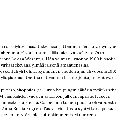
n ruukkiyhteisössä Uskelassa (sittemmin Perniötä) syntyn
nhemmat olivat kapteeni, liikemies, vapaaherra Otto
urora Lovisa Wasenius. Hän valmistui vuonna 1900 filosofi
in virkaatekevänä ylimääräisenä amanuenssina
yöskenteli yli kolmenkymmenen vuoden ajan eli vuosina 190
 yliopistonsihteerinä (sittemmin hallintojohtajan tehtävä).
uoliso, ylioppilas (ja Turun kaupunginlääkärin tytär) Esth
4 vain kahden vuoden avioliiton jälkeen lapsivuoteeseen,
än esikoislapsensa. Carpelanin toinen puoliso oli vuodesta
 Anna Emilia Edgren. Tästä avioliitosta syntyi kaksi poikaa 
kseen ottotytär, joka kuitenkin menehtyi nuorena.