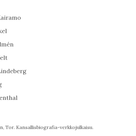
Kairamo
kel
almén
elt
Lindeberg
g
enthal
n, Tor. Kansallisbiografia-verkkojulkaisu.