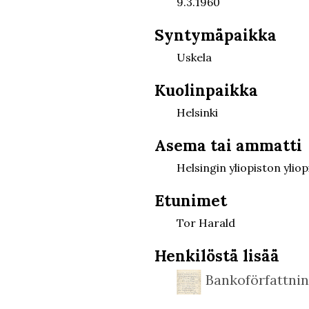
9.3.1960
Syntymäpaikka
Uskela
Kuolinpaikka
Helsinki
Asema tai ammatti
Helsingin yliopiston yliop
Etunimet
Tor Harald
Henkilöstä lisää
Bankoförfattni