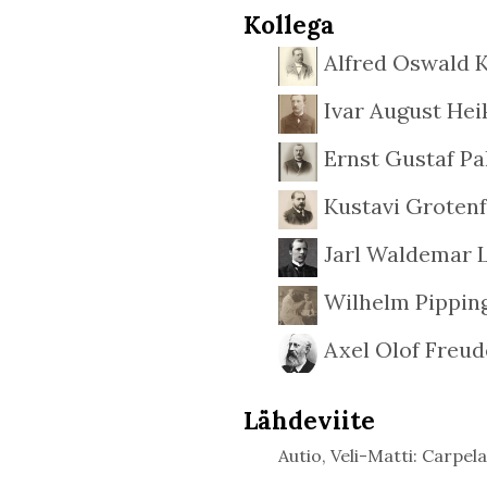
Kollega
Alfred Oswald 
Ivar August Hei
Ernst Gustaf P
Kustavi Grotenf
Jarl Waldemar 
Wilhelm Pippin
Axel Olof Freud
Lähdeviite
Autio, Veli-Matti: Carpela