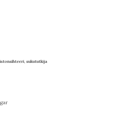
istonsihteeri, sukututkija
ngar