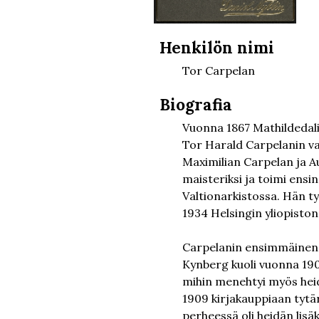
Henkilön nimi
Tor Carpelan
Biografia
Vuonna 1867 Mathildedali
Tor Harald Carpelanin va
Maximilian Carpelan ja A
maisteriksi ja toimi ens
Valtionarkistossa. Hän t
1934 Helsingin yliopiston
Carpelanin ensimmäinen p
Kynberg kuoli vuonna 190
mihin menehtyi myös heid
1909 kirjakauppiaan tytär
perheessä oli heidän lisä