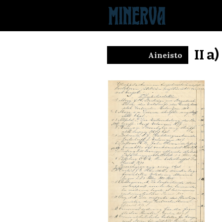
II a
Aineisto