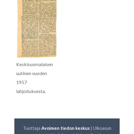
Keskisuomalaisen
uutinen vuoden
1957
lahjoituksesta.
Tuottaja
Avoimen tiedon keskus
| Ulkoasun