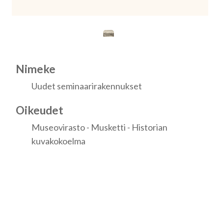
Nimeke
Uudet seminaarirakennukset
Oikeudet
Museovirasto - Musketti - Historian
kuvakokoelma
Identifiointitunnus
Museovirasto - HK10000:5022
Kokoelmat