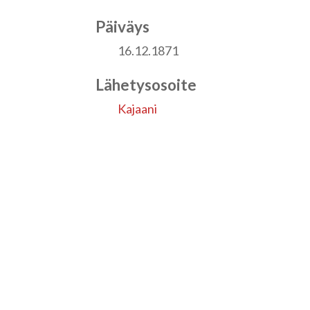
Päiväys
16.12.1871
Lähetysosoite
Kajaani
Vastaanottaja
Isa Asp
Vastaanottopaikka
Jyväskylä
Kokoelmat
Isa Asp - Kirjeet