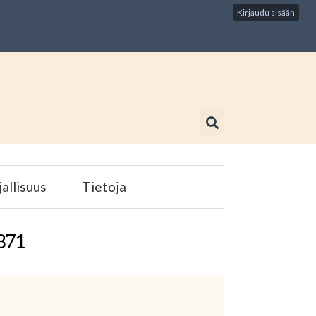
Kirjaudu sisään
jallisuus
Tietoja
1871